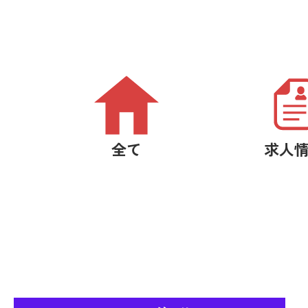
全て
求人