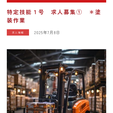
特定技能１号 求人募集① ＊塗
装作業
2025年7月8日
求人情報