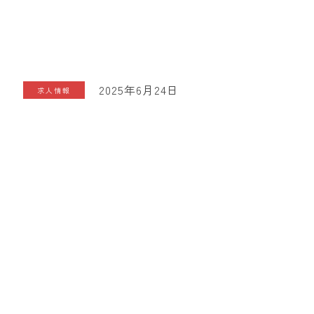
2025年6月24日
求人情報